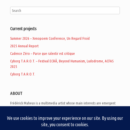
Current projects
Summer 2026 – Xenopoem Conference, Un Regard Froid
2025 Annual Report
Cadence Zéro – Parce que ralentir est critique
Cyborg T.A.R.O.T. – Festival ECRÃ, Beyond Humanism, Ludodrome, ACFAS
2025
Cyborg T.A.R.O.T.
ABOUT
Frédérick Maheux is a multimedia artist whose main interests are emergent
subcultures of the digital age, eschatological futurology, and speculative
realism. Besides his work in experimental and documentary cinema, he
creates noisy video games, produces industrial music under Un Regard Froid,
and practices the art of analogic collages. He is currently a doctoral student