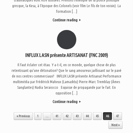
grecque, la Kesa, à l’époque des Colonels (voir film Le fils de ton voisin). La
formation […]
Continue reading
INFLUX LASN présente ARTISANAT (FNC 2009)
Il faut éclater cet étau. Y a-t-il, en ce monde, quelque chose de plus
retentissant qu’une détonation? Que le sang amoureux jaillissant sur le pavé
de nos centres commerciaux? INFLUX LASN présente Artisanat Performance
multimédia par Frédérick Maheux (Lamashtu) Pierre-Marc Tremblay (Âmes
Sanglantes) Nadia Seraiocco Esquisse de propagande par le fait. En
opposition […]
Continue reading
Post navigation
« Previous
1
…
41
42
43
44
45
46
47
Next »