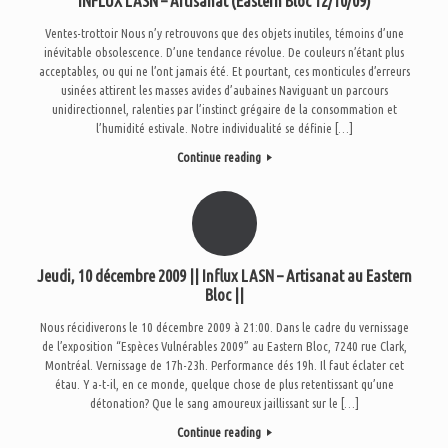
INFLUX LASN – Artisanat (Eastern Bloc 12/10/09)
Ventes-trottoir Nous n’y retrouvons que des objets inutiles, témoins d’une
inévitable obsolescence. D’une tendance révolue. De couleurs n’étant plus
acceptables, ou qui ne l’ont jamais été. Et pourtant, ces monticules d’erreurs
usinées attirent les masses avides d’aubaines Naviguant un parcours
unidirectionnel, ralenties par l’instinct grégaire de la consommation et
l’humidité estivale. Notre individualité se définie […]
Continue reading
Jeudi, 10 décembre 2009 || Influx LASN – Artisanat au Eastern
Bloc ||
Nous récidiverons le 10 décembre 2009 à 21:00. Dans le cadre du vernissage
de l’exposition “Espèces Vulnérables 2009” au Eastern Bloc, 7240 rue Clark,
Montréal. Vernissage de 17h-23h. Performance dés 19h. Il faut éclater cet
étau. Y a-t-il, en ce monde, quelque chose de plus retentissant qu’une
détonation? Que le sang amoureux jaillissant sur le […]
Continue reading