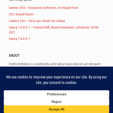
Summer 2026 – Xenopoem Conference, Un Regard Froid
2025 Annual Report
Cadence Zéro – Parce que ralentir est critique
Cyborg T.A.R.O.T. – Festival ECRÃ, Beyond Humanism, Ludodrome, ACFAS
2025
Cyborg T.A.R.O.T.
ABOUT
Frédérick Maheux is a multimedia artist whose main interests are emergent
subcultures of the digital age, eschatological futurology, and speculative
realism. Besides his work in experimental and documentary cinema, he
creates noisy video games, produces industrial music under Un Regard Froid,
and practices the art of analogic collages. He is currently a doctoral student
at the communication department of UQAM, working on video game
creation as a research methodology to study noise.