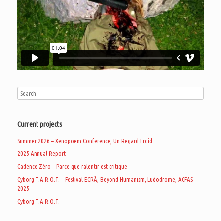
Current projects
Summer 2026 – Xenopoem Conference, Un Regard Froid
2025 Annual Report
Cadence Zéro – Parce que ralentir est critique
Cyborg T.A.R.O.T. – Festival ECRÃ, Beyond Humanism, Ludodrome, ACFAS
2025
Cyborg T.A.R.O.T.