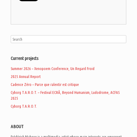
Current projects
Summer 2026 – Xenopoem Conference, Un Regard Froid
2025 Annual Report
Cadence Zéro – Parce que ralentir est critique
Cyborg T.A.R.O.T. – Festival ECRÃ, Beyond Humanism, Ludodrome, ACFAS
2025
Cyborg T.A.R.O.T.
ABOUT
Frédérick Maheux is a multimedia artist whose main interests are emergent