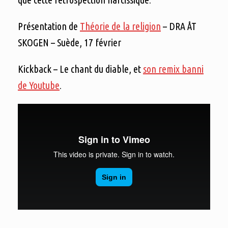
Présentation de
Théorie de la religion
– DRA ÅT
SKOGEN – Suède, 17 février
Kickback – Le chant du diable, et
son remix banni
de Youtube
.