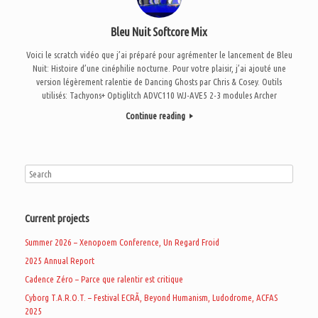
Bleu Nuit Softcore Mix
Voici le scratch vidéo que j’ai préparé pour agrémenter le lancement de Bleu
Nuit: Histoire d’une cinéphilie nocturne. Pour votre plaisir, j’ai ajouté une
version légèrement ralentie de Dancing Ghosts par Chris & Cosey. Outils
utilisés: Tachyons+ Optiglitch ADVC110 WJ-AVE5 2-3 modules Archer
Continue reading
Current projects
Summer 2026 – Xenopoem Conference, Un Regard Froid
2025 Annual Report
Cadence Zéro – Parce que ralentir est critique
Cyborg T.A.R.O.T. – Festival ECRÃ, Beyond Humanism, Ludodrome, ACFAS
2025