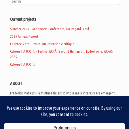
Current projects
Summer 2026 – Xenopoem Conference, Un Regard Froid
2025 Annual Report
Cadence Zéro – Parce que ralentir est critique
Cyborg T.A.R.O.T. – Festival ECRÃ, Beyond Humanism, Ludodrome, ACFAS
2025
Cyborg T.A.R.O.T.
ABOUT
Frédérick Maheux is a multimedia artist whose main interests are emergent
subcultures of the digital age, eschatological futurology, and speculative
realism. Besides his work in experimental and documentary cinema, he
creates noisy video games, produces industrial music under Un Regard Froid,
and practices the art of analogic collages. He is currently a doctoral student
at the communication department of UQAM, working on video game
creation as a research methodology to study noise.