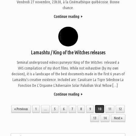
Vendredi 27 novembre, 23h30, à la Cinémathèque québécoise. Bonne
chance.
Continue reading
Lamashtu / King of the Witches releases
Seminal underground videos purveyor King of the Witches released a
VHS compilation of my short films. While not exhaustive (by my own
decision), it is a landscape of the best documents made in the first 6 years of
Lamashtu’s creative existence. Included are: Cavalcare La Tigre Sideshow La
Fonction De L’Orgasme L’Adversaire Solar Paludism Viral Yellow […]
Continue reading
Post navigation
« Previous
1
…
5
6
7
8
9
10
11
12
13
14
Next »