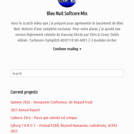
Bleu Nuit Softcore Mix
Voici le scratch vidéo que j’ai préparé pour agrémenter le lancement de Bleu
Nuit: Histoire d’une cinéphilie nocturne. Pour votre plaisir, j’ai ajouté une
version légèrement ralentie de Dancing Ghosts par Chris & Cosey. Outils
utilisés: Tachyons+ Optiglitch ADVC110 WJ-AVE5 2-3 modules Archer
Continue reading
Current projects
Summer 2026 – Xenopoem Conference, Un Regard Froid
2025 Annual Report
Cadence Zéro – Parce que ralentir est critique
Cyborg T.A.R.O.T. – Festival ECRÃ, Beyond Humanism, Ludodrome, ACFAS
2025