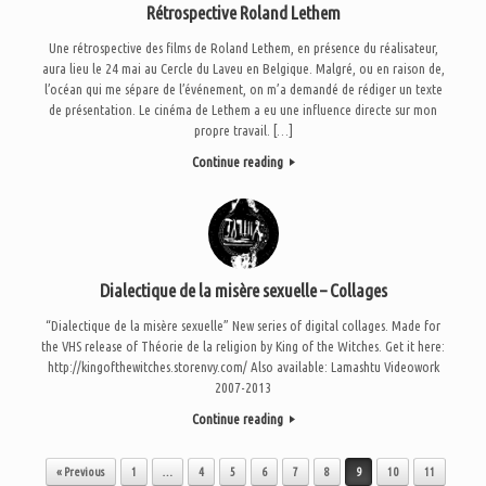
Rétrospective Roland Lethem
Une rétrospective des films de Roland Lethem, en présence du réalisateur,
aura lieu le 24 mai au Cercle du Laveu en Belgique. Malgré, ou en raison de,
l’océan qui me sépare de l’événement, on m’a demandé de rédiger un texte
de présentation. Le cinéma de Lethem a eu une influence directe sur mon
propre travail. […]
Continue reading
Dialectique de la misère sexuelle – Collages
“Dialectique de la misère sexuelle” New series of digital collages. Made for
the VHS release of Théorie de la religion by King of the Witches. Get it here:
http://kingofthewitches.storenvy.com/ Also available: Lamashtu Videowork
2007-2013
Continue reading
Post navigation
« Previous
1
…
4
5
6
7
8
9
10
11