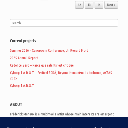
12
13
14
Next »
Current projects
Summer 2026 – Xenopoem Conference, Un Regard Froid
2025 Annual Report
Cadence Zéro – Parce que ralentir est critique
Cyborg T.A.R.O.T. – Festival ECRÃ, Beyond Humanism, Ludodrome, ACFAS
2025
Cyborg T.A.R.O.T.
ABOUT
Frédérick Maheux is a multimedia artist whose main interests are emergent
subcultures of the digital age, eschatological futurology, and speculative
realism. Besides his work in experimental and documentary cinema, he