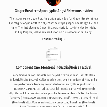
Ginger Breaker – Apocalyptic Angst *New music video
The last weeks were spent crafting this music video for Ginger Breaker single
Apocalyptic Angst. Aesthetic objective: destroying vapor one floppy 3,5″ at a
time. The first album by Ginger Breaker, Music Strictly Intended for Night
Riding Purpose, will be released soon on Neuromodulation. Enjoy.
Continue reading
Component One: Montreal Industrial/Noise Festival
Every dimensions of Lamashtu will be part of Component One: Montreal
Industrial/Noise Festival. Collages exhibition, avant-premiere of ANA and a
live performance from my power electronics entity Un regard froid. -
THURSDAY SEPTEMBER 10th at Casa del Popolo Carnal Veil (Montreal)
https://soundcloud.com/carnalveil/involved-in-crime-demo Selfish Implosions
(Montreal) https://www.youtube.com/watch?v=XPNifUCavv8 Un Regard Froid
(Montreal) https://unregardfroid.bandcamp.com/ Lowebrau (Montreal)
https://lowebrau.bandcamp.com/ GRKZGL (Montreal) […]