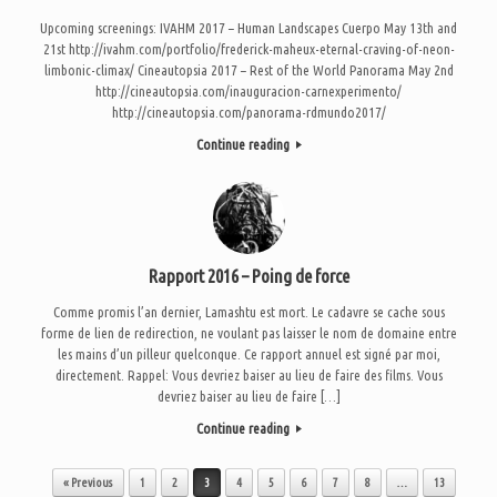
Upcoming screenings: IVAHM 2017 – Human Landscapes Cuerpo May 13th and
21st http://ivahm.com/portfolio/frederick-maheux-eternal-craving-of-neon-
limbonic-climax/ Cineautopsia 2017 – Rest of the World Panorama May 2nd
http://cineautopsia.com/inauguracion-carnexperimento/
http://cineautopsia.com/panorama-rdmundo2017/
Continue reading
Rapport 2016 – Poing de force
Comme promis l’an dernier, Lamashtu est mort. Le cadavre se cache sous
forme de lien de redirection, ne voulant pas laisser le nom de domaine entre
les mains d’un pilleur quelconque. Ce rapport annuel est signé par moi,
directement. Rappel: Vous devriez baiser au lieu de faire des films. Vous
devriez baiser au lieu de faire […]
Continue reading
Post navigation
« Previous
1
2
3
4
5
6
7
8
…
13