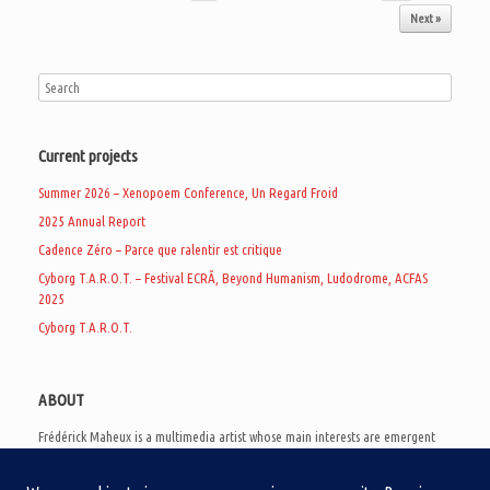
Next »
Current projects
Summer 2026 – Xenopoem Conference, Un Regard Froid
2025 Annual Report
Cadence Zéro – Parce que ralentir est critique
Cyborg T.A.R.O.T. – Festival ECRÃ, Beyond Humanism, Ludodrome, ACFAS
2025
Cyborg T.A.R.O.T.
ABOUT
Frédérick Maheux is a multimedia artist whose main interests are emergent
subcultures of the digital age, eschatological futurology, and speculative
realism. Besides his work in experimental and documentary cinema, he