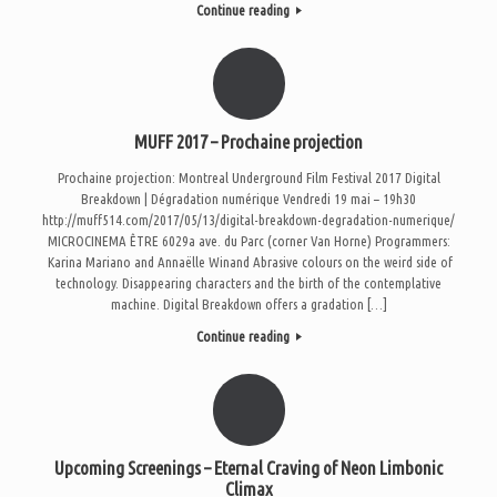
Continue reading
MUFF 2017 – Prochaine projection
Prochaine projection: Montreal Underground Film Festival 2017 Digital
Breakdown | Dégradation numérique Vendredi 19 mai – 19h30
http://muff514.com/2017/05/13/digital-breakdown-degradation-numerique/
MICROCINEMA ÊTRE 6029a ave. du Parc (corner Van Horne) Programmers:
Karina Mariano and Annaëlle Winand Abrasive colours on the weird side of
technology. Disappearing characters and the birth of the contemplative
machine. Digital Breakdown offers a gradation […]
Continue reading
Upcoming Screenings – Eternal Craving of Neon Limbonic
Climax